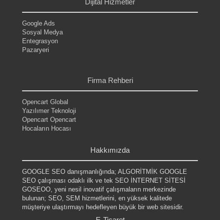
Dijital Hizmetler
Google Ads
Sosyal Medya
Entegrasyon
Pazaryeri
.
.
Firma Rehberi
Opencart Global
Yazılımer Teknoloji
Opencart Opencart
Hocaların Hocası
.
Hakkımızda
GOOGLE SEO danışmanlığında; ALGORİTMİK GOOGLE
SEO çalışması odaklı ilk ve tek SEO İNTERNET SİTESİ
GOSEOO, yeni nesil inovatif çalışmaların merkezinde
bulunan; SEO, SEM hizmetlerini, en yüksek kalitede
müşteriye ulaştırmayı hedefleyen büyük bir web sitesidir.
E-Ticaret