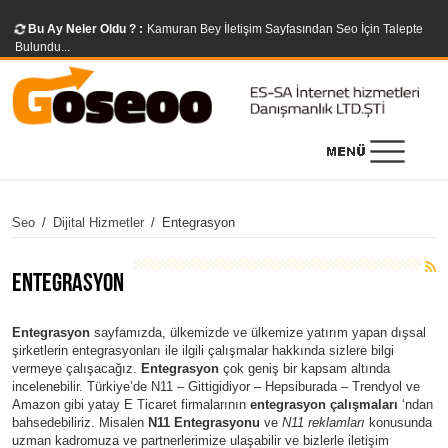
Bu Ay Neler Oldu ? :
Kamuran Bey İletişim Sayfasından Seo İçin Talepte
Bulundu...
Seo
/
Dijital Hizmetler
/
Entegrasyon
Entegrasyon
Entegrasyon
sayfamızda, ülkemizde ve ülkemize yatırım yapan dışsal
şirketlerin entegrasyonları ile ilgili çalışmalar hakkında sizlere bilgi
vermeye çalışacağız.
Entegrasyon
çok geniş bir kapsam altında
incelenebilir. Türkiye’de N11 – Gittigidiyor – Hepsiburada – Trendyol ve
Amazon gibi yatay E Ticaret firmalarının
entegrasyon çalışmaları
‘ndan
bahsedebiliriz. Misalen
N11 Entegrasyonu
ve
N11 reklamları
konusunda
uzman kadromuza ve partnerlerimize ulaşabilir ve bizlerle iletişim