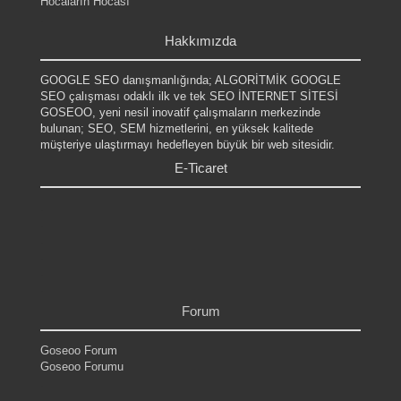
Hocaların Hocası
.
Hakkımızda
GOOGLE SEO danışmanlığında; ALGORİTMİK GOOGLE
SEO çalışması odaklı ilk ve tek SEO İNTERNET SİTESİ
GOSEOO, yeni nesil inovatif çalışmaların merkezinde
bulunan; SEO, SEM hizmetlerini, en yüksek kalitede
müşteriye ulaştırmayı hedefleyen büyük bir web sitesidir.
E-Ticaret
.
.
.
.
.
.
Forum
Goseoo Forum
Goseoo Forumu
.
.