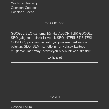
Yazılımer Teknoloji
Opencart Opencart
Hocaların Hocası
.
Hakkımızda
GOOGLE SEO danışmanlığında; ALGORİTMİK GOOGLE
SEO çalışması odaklı ilk ve tek SEO İNTERNET SİTESİ
GOSEOO, yeni nesil inovatif çalışmaların merkezinde
bulunan; SEO, SEM hizmetlerini, en yüksek kalitede
müşteriye ulaştırmayı hedefleyen büyük bir web sitesidir.
E-Ticaret
.
.
.
.
.
.
Forum
Goseoo Forum