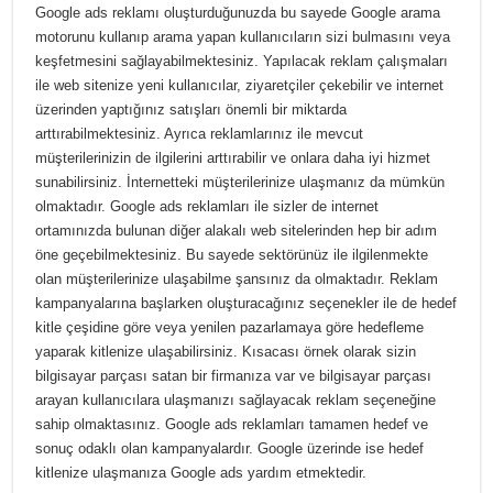
Google ads reklamı oluşturduğunuzda bu sayede Google arama
motorunu kullanıp arama yapan kullanıcıların sizi bulmasını veya
keşfetmesini sağlayabilmektesiniz. Yapılacak reklam çalışmaları
ile web sitenize yeni kullanıcılar, ziyaretçiler çekebilir ve internet
üzerinden yaptığınız satışları önemli bir miktarda
arttırabilmektesiniz. Ayrıca reklamlarınız ile mevcut
müşterilerinizin de ilgilerini arttırabilir ve onlara daha iyi hizmet
sunabilirsiniz. İnternetteki müşterilerinize ulaşmanız da mümkün
olmaktadır. Google ads reklamları ile sizler de internet
ortamınızda bulunan diğer alakalı web sitelerinden hep bir adım
öne geçebilmektesiniz. Bu sayede sektörünüz ile ilgilenmekte
olan müşterilerinize ulaşabilme şansınız da olmaktadır. Reklam
kampanyalarına başlarken oluşturacağınız seçenekler ile de hedef
kitle çeşidine göre veya yenilen pazarlamaya göre hedefleme
yaparak kitlenize ulaşabilirsiniz. Kısacası örnek olarak sizin
bilgisayar parçası satan bir firmanıza var ve bilgisayar parçası
arayan kullanıcılara ulaşmanızı sağlayacak reklam seçeneğine
sahip olmaktasınız. Google ads reklamları tamamen hedef ve
sonuç odaklı olan kampanyalardır. Google üzerinde ise hedef
kitlenize ulaşmanıza Google ads yardım etmektedir.