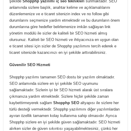
şekilde
Shopphp yazılımı iç seo teknikleri
sunmaktadır. SEO
anlamında sizlere başlık, anahtar kelime ve açıklamalılarını
düzenlemenize ve e ticaret sitenizin index ve no follow gibi
durumlarını seçmenize yardım etmektedir ve bu durumların önem
durumlarına göre hedefler belirlemenize imkân sağlayan link
yönetim modülü ile sizler de kaliteli bir SEO hizmeti almış
olursunuz. Kaliteli bir SEO hizmeti ve ihtiyacınıza en uygun olan
e ticaret sitesi için sizler de Shopphp yazılımını tercih ederek e
ticaret sitenizde kazancınızı en iyi şekilde arttırabilirsiniz.
Güvenilir SEO Hizmeti
Shopphp yazılımı tamamen SEO dostu bir yazılım olmaktadır.
SEO anlamında sizlere en iyi şekilde SEO uyumunu
sağlamaktadır. Sizlerin iyi bir SEO hizmeti alarak üst sıralara
çıkmanıza yardım etmektedir. Sizlere hiçbir şekilde zaman
kaybettirmeyerek sağlam
Shopphp SEO
altyapısı ile sizlere her
türlü desteği vermektedir. Shopphp yazılımını diğer yazılımlardan
ayıran özellik tamamen kolay kullanıma sahip olmasıdır. Ayrıca
Shopphp sizlere en iyi şekilde güven sağlamaktadır. SEO hizmeti
alırken sizler de güven sıkıntısı yaşayabilmektesiniz, çünkü her