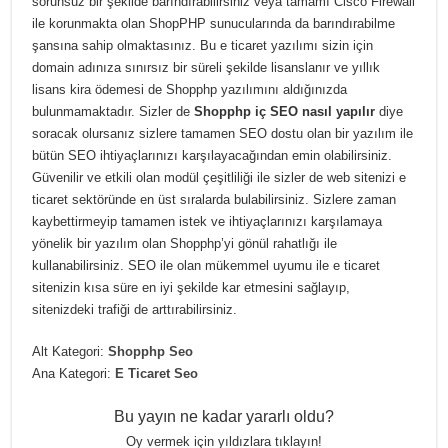
sorunsuz bir şekilde barındırabilirsiniz veya tamamı Cisco Firewall
ile korunmakta olan ShopPHP sunucularında da barındırabilme
şansına sahip olmaktasınız. Bu e ticaret yazılımı sizin için
domain adınıza sınırsız bir süreli şekilde lisanslanır ve yıllık
lisans kira ödemesi de Shopphp yazılımını aldığınızda
bulunmamaktadır. Sizler de
Shopphp iç SEO nasıl yapılır
diye
soracak olursanız sizlere tamamen SEO dostu olan bir yazılım ile
bütün SEO ihtiyaçlarınızı karşılayacağından emin olabilirsiniz.
Güvenilir ve etkili olan modül çeşitliliği ile sizler de web sitenizi e
ticaret sektöründe en üst sıralarda bulabilirsiniz. Sizlere zaman
kaybettirmeyip tamamen istek ve ihtiyaçlarınızı karşılamaya
yönelik bir yazılım olan Shopphp’yi gönül rahatlığı ile
kullanabilirsiniz. SEO ile olan mükemmel uyumu ile e ticaret
sitenizin kısa süre en iyi şekilde kar etmesini sağlayıp,
sitenizdeki trafiği de arttırabilirsiniz.
Alt Kategori:
Shopphp Seo
Ana Kategori:
E Ticaret Seo
Bu yayın ne kadar yararlı oldu?
Oy vermek için yıldızlara tıklayın!