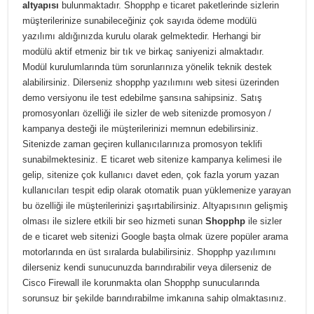
altyapısı
bulunmaktadır. Shopphp e ticaret paketlerinde sizlerin
müşterilerinize sunabileceğiniz çok sayıda ödeme modülü
yazılımı aldığınızda kurulu olarak gelmektedir. Herhangi bir
modülü aktif etmeniz bir tık ve birkaç saniyenizi almaktadır.
Modül kurulumlarında tüm sorunlarınıza yönelik teknik destek
alabilirsiniz. Dilerseniz shopphp yazılımını web sitesi üzerinden
demo versiyonu ile test edebilme şansına sahipsiniz. Satış
promosyonları özelliği ile sizler de web sitenizde promosyon /
kampanya desteği ile müşterilerinizi memnun edebilirsiniz.
Sitenizde zaman geçiren kullanıcılarınıza promosyon teklifi
sunabilmektesiniz. E ticaret web sitenize kampanya kelimesi ile
gelip, sitenize çok kullanıcı davet eden, çok fazla yorum yazan
kullanıcıları tespit edip olarak otomatik puan yüklemenize yarayan
bu özelliği ile müşterilerinizi şaşırtabilirsiniz. Altyapısının gelişmiş
olması ile sizlere etkili bir seo hizmeti sunan
Shopphp
ile sizler
de e ticaret web sitenizi Google başta olmak üzere popüler arama
motorlarında en üst sıralarda bulabilirsiniz. Shopphp yazılımını
dilerseniz kendi sunucunuzda barındırabilir veya dilerseniz de
Cisco Firewall ile korunmakta olan Shopphp sunucularında
sorunsuz bir şekilde barındırabilme imkanına sahip olmaktasınız.