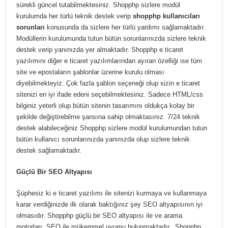
sürekli güncel tutabilmektesiniz. Shopphp sizlere modül
kurulumda her türlü teknik destek verip
shopphp kullanıcıları
sorunları
konusunda da sizlere her türlü yardımı sağlamaktadır.
Modüllerin kurulumunda tutun bütün sorunlarınızda sizlere teknik
destek verip yanınızda yer almaktadır. Shopphp e ticaret
yazılımını diğer e ticaret yazılımlarından ayıran özelliği ise tüm
site ve epostaların şablonlar üzerine kurulu olması
diyebilmekteyiz. Çok fazla şablon seçeneği olup sizin e ticaret
sitenizi en iyi ifade edeni seçebilmektesiniz. Sadece HTML/css
bilginiz yeterli olup bütün sitenin tasarımını oldukça kolay bir
şekilde değiştirebilme şansına sahip olmaktasınız. 7/24 teknik
destek alabileceğiniz Shopphp sizlere modül kurulumundan tutun
bütün kullanıcı sorunlarınızda yanınızda olup sizlere teknik
destek sağlamaktadır.
Güçlü Bir SEO Altyapısı
Şüphesiz ki e ticaret yazılımı ile sitenizi kurmaya ve kullanmaya
karar verdiğinizde ilk olarak baktığınız şey SEO altyapısının iyi
olmasıdır. Shopphp güçlü bir SEO altyapısı ile ve arama
motorları, SEO ile mükemmel uyumu bulunmaktadır. Shopphp