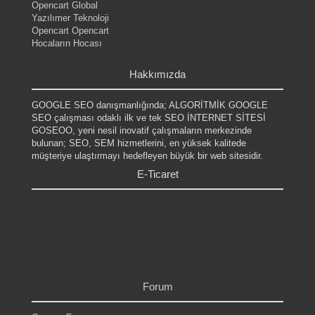
Opencart Global
Yazılımer Teknoloji
Opencart Opencart
Hocaların Hocası
.
Hakkımızda
GOOGLE SEO danışmanlığında; ALGORİTMİK GOOGLE
SEO çalışması odaklı ilk ve tek SEO İNTERNET SİTESİ
GOSEOO, yeni nesil inovatif çalışmaların merkezinde
bulunan; SEO, SEM hizmetlerini, en yüksek kalitede
müşteriye ulaştırmayı hedefleyen büyük bir web sitesidir.
E-Ticaret
.
.
.
.
.
.
Forum