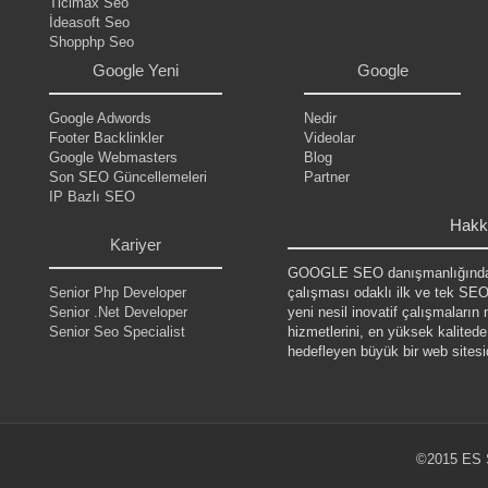
Ticimax Seo
.
İdeasoft Seo
.
Shopphp Seo
.
Google Yeni
Google
Google Adwords
Nedir
Footer Backlinkler
Videolar
Google Webmasters
Blog
Son SEO Güncellemeleri
Partner
IP Bazlı SEO
.
Hakk
Kariyer
GOOGLE SEO danışmanlığın
Senior Php Developer
çalışması odaklı ilk ve tek
Senior .Net Developer
yeni nesil inovatif çalışmalar
Senior Seo Specialist
hizmetlerini, en yüksek kalited
hedefleyen büyük bir web sitesid
©2015 ES