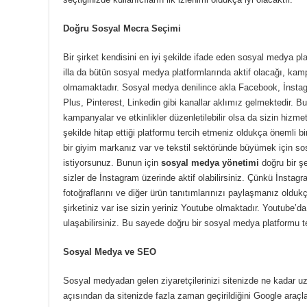
Doğru Sosyal Mecra Seçimi
Bir şirket kendisini en iyi şekilde ifade eden sosyal medya pla
illa da bütün sosyal medya platformlarında aktif olacağı, ka
olmamaktadır. Sosyal medya denilince akla Facebook, İnstag
Plus, Pinterest, Linkedin gibi kanallar aklımız gelmektedir. 
kampanyalar ve etkinlikler düzenletilebilir olsa da sizin hizme
şekilde hitap ettiği platformu tercih etmeniz oldukça önemli b
bir giyim markanız var ve tekstil sektöründe büyümek için 
istiyorsunuz. Bunun için
sosyal medya yönetimi
doğru bir ş
sizler de İnstagram üzerinde aktif olabilirsiniz. Çünkü İnstagr
fotoğraflarını ve diğer ürün tanıtımlarınızı paylaşmanız oldukça
şirketiniz var ise sizin yeriniz Youtube olmaktadır. Youtube’da
ulaşabilirsiniz. Bu sayede doğru bir sosyal medya platformu te
Sosyal Medya ve SEO
Sosyal medyadan gelen ziyaretçilerinizi sitenizde ne kadar uz
açısından da sitenizde fazla zaman geçirildiğini Google araçl