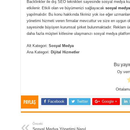
Backlinkler ile dış SEO teknikleri sayesinde sosyal medya ku
etkilenir. Etkili olan ve büyümenizi sağlayacak
sosyal medya
yapılmalıdır. Bu konu hakkında fikriniz yok ise eğer uzmanl
yönetimi hizmeti veren firmalar mevcuttur ve size en uygun ola
sayesinde büyüyen kurumsal şirket bulunmaktadır. Reklam ücr
daha fazla müşteri kitlesine ulaşmanızı sosyal medya platform
Alt Kategori:
Sosyal Medya
Ana Kategori:
Dijital Hizmetler
Bu yayı
Oy verm
Ortalam
Facebook
Twitter
Google +
Paylaş
Önceki
Sosyal Medya Yönetimi Nasıl