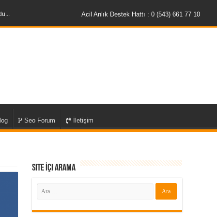
u...
Acil Anlık Destek Hattı : 0 (543) 661 77 10
log
Seo Forum
İletişim
Site İçi Arama