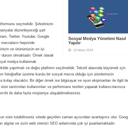
tformunu seçmelidir. Şirketinizin
mpanyalar düzenleyeceği şart
ram, Twitter, Youtube, Google
Sosyal Medya Yönetimi Nasıl
Yapılır
Bu mecraların hepsinde
tinizin ve ürününüzün en iyi
18 Nisan 2019
ir durum olmaktadır. Örnek olarak
sosyal medya kullanmak
ekilde yapılmalı ve doğru platform seçilmelidir. Tekstil alanında büyümek için
am fotoğraflar üzerine kurulu bir sosyal mecra olduğu için ürünlerinizin
 kolay olacaktır. Bir diğer örnek ise bilgisayar ve oyun ekipmanları ile ilgili bi
 ürün tanıtımları kullanımları ve performans testleri yaparak kullanıcılarınıza
rcihi ile daha fazla müşteriye ulaşabilmektesiniz.
un süre tutabilirseniz sitede geçirilen zaman açısından avantajınız olur. Goog
arı algılar ve sizin web sitenizi SEO anlamında çok iyi puanlamaktadır.