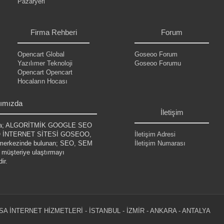
Pazaryeri
.
.
.
.
.
Firma Rehberi
Forum
Opencart Global
Goseoo Forum
Yazılımer Teknoloji
Goseoo Forumu
Opencart Opencart
.
Hocaların Hocası
.
.
.
.
ımızda
İletişim
da; ALGORİTMİK GOOGLE SEO
 SEO İNTERNET SİTESİ GOSEOO,
İletişim Adresi
ın merkezinde bulunan; SEO, SEM
İletişim Numarası
e müşteriye ulaştırmayı
.
ir.
.
.
.
 SA İNTERNET HİZMETLERİ -
İSTANBUL
-
İZMİR
-
ANKARA
-
ANTALYA