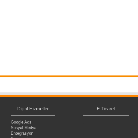
Dijital Hizmetler
E-Ticaret
Google Ads
.
Sosyal Medya
.
Entegrasyon
.