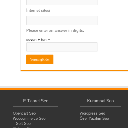
İnternet sitesi
Please enter an answer in digits:
seven + ten =
E Ticaret Seo
Kurumsal Seo
Opencart Seo
Wordpress Seo
Woocommerce Seo
Özel Yazılım Seo
T-Soft Seo
.