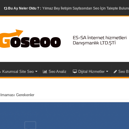
Bu Ay Neler Oldu ? :
Yılmaz Bey İletişim Sayfasından Seo İçin Talepte Bulund
Kurumsal Site Seo
Seo Analiz
Dijital Hizmetler
Seo B
ılmaması Gerekenler