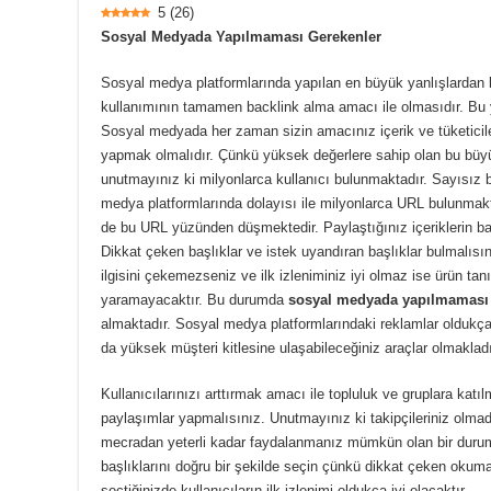
5
(
26
)
Sosyal Medyada Yapılmaması Gerekenler
Sosyal medya platformlarında yapılan en büyük yanlışlardan 
kullanımının tamamen backlink alma amacı ile olmasıdır. Bu ya
Sosyal medyada her zaman sizin amacınız içerik ve tüketiciler i
yapmak olmalıdır. Çünkü yüksek değerlere sahip olan bu büy
unutmayınız ki milyonlarca kullanıcı bulunmaktadır. Sayısız b
medya platformlarında dolayısı ile milyonlarca URL bulunmakta
de bu URL yüzünden düşmektedir. Paylaştığınız içeriklerin baş
Dikkat çeken başlıklar ve istek uyandıran başlıklar bulmalısını
ilgisini çekemezseniz ve ilk izleniminiz iyi olmaz ise ürün tan
yaramayacaktır. Bu durumda
sosyal medyada yapılmaması
almaktadır. Sosyal medya platformlarındaki reklamlar oldukç
da yüksek müşteri kitlesine ulaşabileceğiniz araçlar olmakladı
Kullanıcılarınızı arttırmak amacı ile topluluk ve gruplara katıl
paylaşımlar yapmalısınız. Unutmayınız ki takipçileriniz olma
mecradan yeterli kadar faydalanmanız mümkün olan bir durum 
başlıklarını doğru bir şekilde seçin çünkü dikkat çeken okuma
seçtiğinizde kullanıcıların ilk izlenimi oldukça iyi olacaktır.