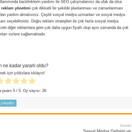
llanımında backlinklerin yardımı ile SEO çalışmalarınız da ufak da olsa
 reklam yönetimi
çok dikkatli bir şekilde planlanması ve zamanlanması
ardan yardım almalısınız. Çeşitli sosyal medya uzmanları ve sosyal medya
nı seçebilirsiniz. Doğru reklam stratejileri ile çok fazla sosyal medya
eti diğer reklamlara göre çok daha uygun fiyatlı olup aynı zamanda da çok
ları sizlere sağlamaktadır.
n ne kadar yararlı oldu?
ek için yıldızlara tıklayın!
a puanı
5
/ 5. Oy sayısı:
26
LinkedIn
Sonraki
Sosyal Medya Gelişimi ve