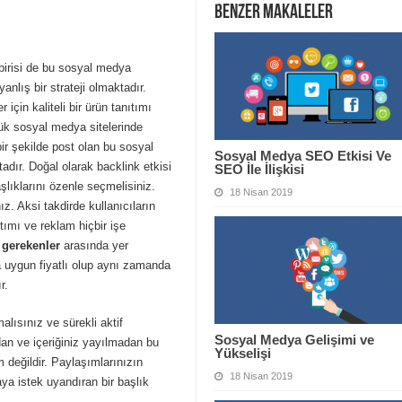
Benzer Makaleler
birisi de bu sosyal medya
nlış bir strateji olmaktadır.
çin kaliteli bir ürün tanıtımı
ük sosyal medya sitelerinde
ir şekilde post olan bu sosyal
Sosyal Medya SEO Etkisi Ve
dır. Doğal olarak backlink etkisi
SEO İle İlişkisi
lıklarını özenle seçmelisiniz.
18 Nisan 2019
z. Aksi takdirde kullanıcıların
ıtımı ve reklam hiçbir işe
 gerekenler
arasında yer
a uygun fiyatlı olup aynı zamanda
r.
malısınız ve sürekli aktif
Sosyal Medya Gelişimi ve
dan ve içeriğiniz yayılmadan bu
Yükselişi
değildir. Paylaşımlarınızın
18 Nisan 2019
ya istek uyandıran bir başlık